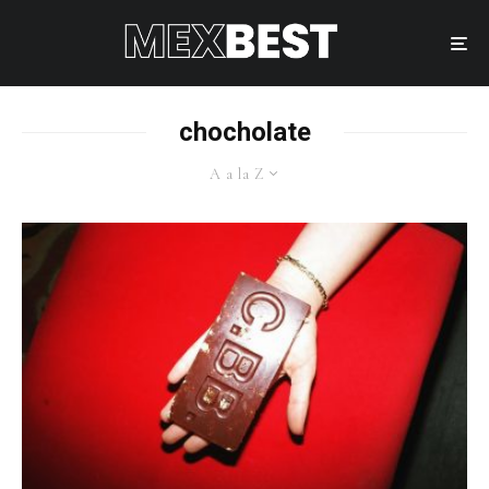
chocholate
A a la Z