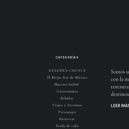
CATEGORÍAS
READER’S CHOICE
Somos u
El Mejor Bar de México
con la m
Nuestro futbol
restaura
Gastronomía
destinos 
Bebidas
Viajes y Destinos
LEER MÁ
Personajes
Bienestar
Estilo de vida