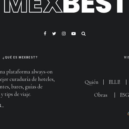
¿QUÉ ES MEXBEST?
VI
na plataforma always-on
ejor curaduría de hoteles,
Quién
|
ELLE
ntes, bares, guías de
y tips de viaje.
Obras
|
ES
S…