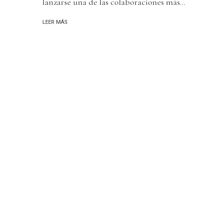
lanzarse una de las colaboraciones más...
LEER MÁS