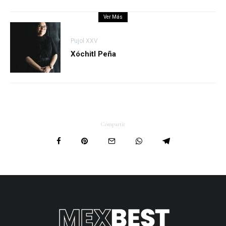
Ver Más
Pujol XXV
Xóchitl Peña
Compartir