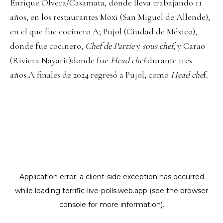
Enrique Olvera/Casamata, donde lleva trabajando 11
años, en los restaurantes Moxi (San Miguel de Allende),
en el que fue cocinero A; Pujol (Ciudad de México),
donde fue cocinero,
Chef de Partie
y
sous chef
, y Carao
(Riviera Nayarit)donde fue
Head chef
durante tres
años.A finales de 2024 regresó a Pujol, como
Head che
f
.