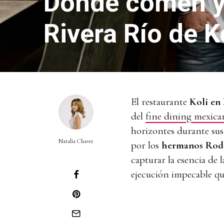
Dónde comen y
Rivera Río de K
El restaurante
Koli en
del
fine dining mexica
horizontes durante sus 
Natalia Chavez
por los
hermanos Rodri
capturar la esencia de 
ejecución impecable que