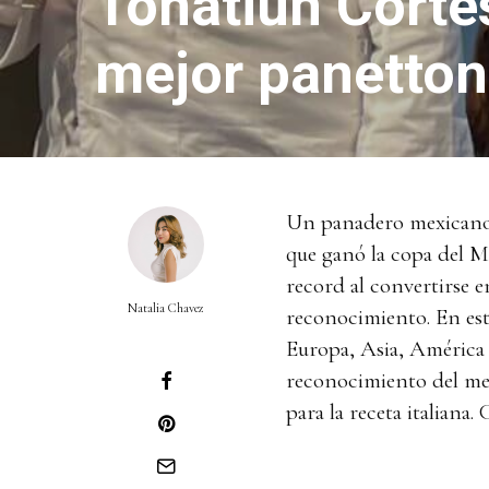
Tonatiuh Corté
mejor panetto
Un panadero mexicano e
que ganó la copa del 
record al convertirse e
Natalia Chavez
reconocimiento. En est
Europa, Asia, América L
reconocimiento del mej
para la receta italiana.