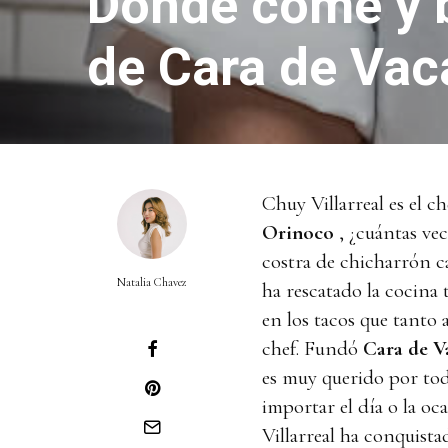
Dónde come y b
de Cara de Vac
Chuy Villarreal es el ch
Orinoco
, ¿cuántas vec
costra de chicharrón c
Natalia Chavez
ha rescatado la cocina 
en los tacos que tanto 
chef. Fundó
Cara de V
es muy querido por tod
importar el día o la oc
Villarreal ha conquist