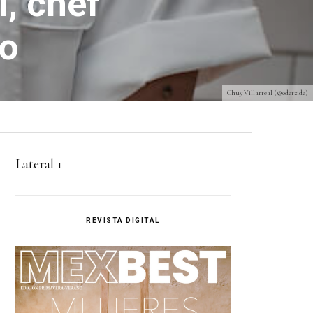
, chef
co
Chuy Villarreal (@oderzide)
Lateral 1
REVISTA DIGITAL