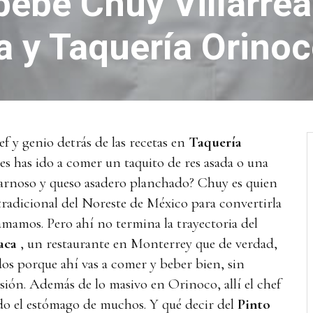
ebe Chuy Villarreal
a y Taquería Orino
ef y genio detrás de las recetas en
Taquería
es has ido a comer un taquito de res asada o una
arnoso y queso asadero planchado? Chuy es quien
tradicional del Noreste de México para convertirla
amamos. Pero ahí no termina la trayectoria del
aca
, un restaurante en Monterrey que de verdad,
os porque ahí vas a comer y beber bien, sin
asión. Además de lo masivo en Orinoco, allí el chef
ado el estómago de muchos. Y qué decir del
Pinto