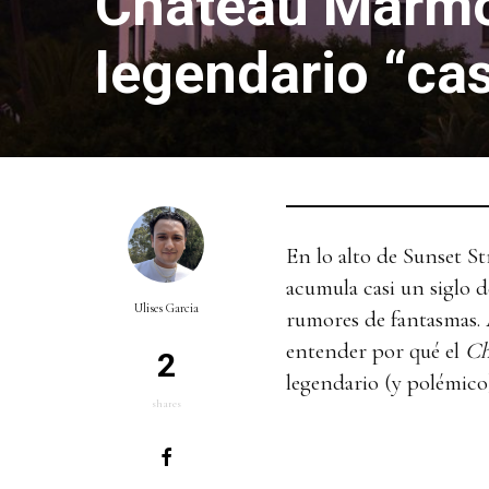
Chateau Marmont
legendario “cas
En lo alto de Sunset St
acumula casi un siglo de
Ulises Garcia
rumores de fantasmas. 
entender por qué el
Ch
2
legendario (y polémico
shares