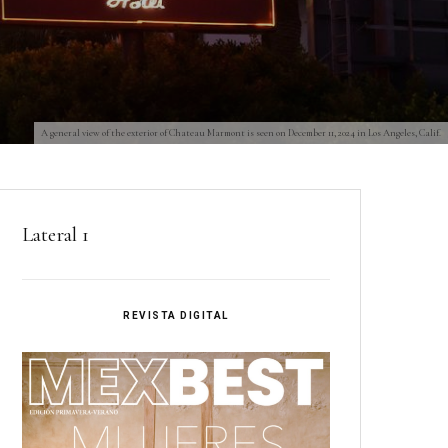
A general view of the exterior of Chateau Marmont is seen on December 11, 2024 in Los Angeles, Calif.
Lateral 1
REVISTA DIGITAL