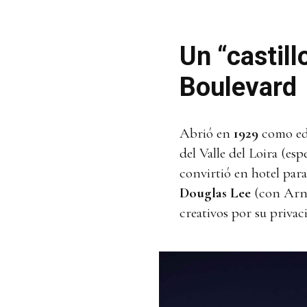
Un “castil
Boulevard
Abrió en
1929
como edi
del Valle del Loira (es
convirtió en hotel par
Douglas Lee
(con Arno
creativos por su privac