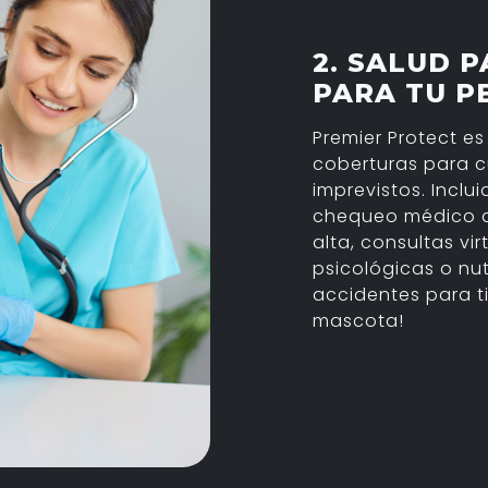
2. SALUD P
PARA TU P
Premier Protect es
coberturas para cu
imprevistos. Inclui
chequeo médico a
alta, consultas vi
psicológicas o nu
accidentes para ti,
mascota!