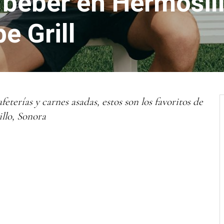
beber en Hermosill
e Grill
feterías y carnes asadas, estos son los favoritos de
illo, Sonora