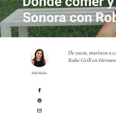
Dónde comer y 
Sonora con Rob
De tacos, mariscos a ca
Robe Grill en Hermos
Kelly Méndez