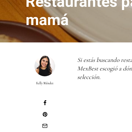
Restaurantes p
mamá
Si estás buscando res
MexBest escogió a dónd
selección.
Kelly Méndez