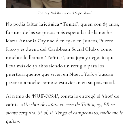
Toñita y Bad Bunny en el Super Bowl.
No podía faltar
la icónica “Toñita”
, quien con 85 años,
fue una de las sorpresas más esperadas de la noche.
María Antonia Cay nació en 1940 en Juncos, Puerto
Rico y es dueña del Caribbean Social Club o como
muchos lo llaman “Toñitas”, una joya y negocio que
lleva más de 50 años siendo un refugio para los
puertorriqueños que viven en Nueva York y buscan
pasar una noche como si estuvieran en su país natal.
Al ritmo de ‘NUEVAYoL’, toñita le entregó el ‘shot’ de
cañita:
«Un shot de cañita en casa de Toñita, ay, PR se
siente cerquita, Sí, sí, sí, Tengo el campeonato, nadie me lo
quita».