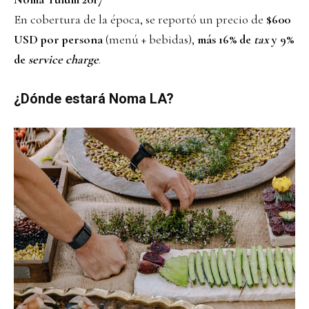
En cobertura de la época, se reportó un precio de
$600
USD por persona
(menú + bebidas),
más 16% de
tax
y 9%
de
service charge
.
¿Dónde estará Noma LA?