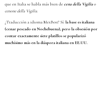
que en Italia se habla más bien de
cena della Vigilia
o
cenone della Vigilia
.
¿Traducción a idioma MexBest? Sí:
la base es italiana
(cenar pescado en Nochebuena), pero la obsesión por
contar exactamente siete platillos se popularizó
muchísimo más en la diáspora italiana en EE.UU.