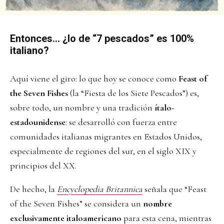
Entonces… ¿lo de “7 pescados” es 100%
italiano?
Aquí viene el giro: lo que hoy se conoce como
Feast of
the Seven Fishes
(la “Fiesta de los Siete Pescados”) es,
sobre todo, un nombre y una tradición
ítalo-
estadounidense
: se desarrolló con fuerza entre
comunidades italianas migrantes en Estados Unidos,
especialmente de regiones del sur, en el siglo XIX y
principios del XX.
De hecho, la
Encyclopedia
Britannica
señala que “Feast
of the Seven Fishes” se considera un
nombre
exclusivamente italoamericano
para esta cena, mientras