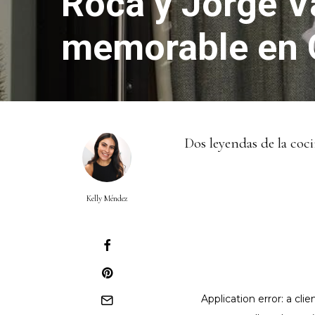
Roca y Jorge V
memorable en Q
Dos leyendas de la coc
Kelly Méndez