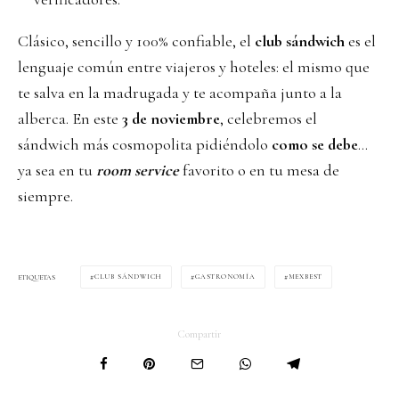
Clásico, sencillo y 100% confiable, el
club sándwich
es el
lenguaje común entre viajeros y hoteles: el mismo que
te salva en la madrugada y te acompaña junto a la
alberca. En este
3 de noviembre
, celebremos el
sándwich más cosmopolita pidiéndolo
como se debe
…
ya sea en tu
room service
favorito o en tu mesa de
siempre.
CLUB SÁNDWICH
GASTRONOMÍA
MEXBEST
ETIQUETAS
Compartir