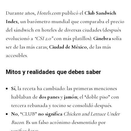
Durante años,
Hotels.com
publicó el
Club Sandwich
Index
, un barómetro mundial que comparaba el precio
del sándwich en hoteles de diversas ciudades (después
evolucionó a
“CSI 2.0”
con más platillos).
Ginebra
solía
ser de las más caras;
Ciudad de México
, de las más
accesibles.
Mitos y realidades que debes saber
Sí
, la receta ha cambiado: las primeras menciones
hablaban de
dos panes
y
jamón
; el “doble piso” con
tercera rebanada y tocino se consolidó después.
No
, “CLUB”
no significa
Chicken and Lettuce Under
Bacon
. Es un falso acrónimo desmentido por
verificadores.