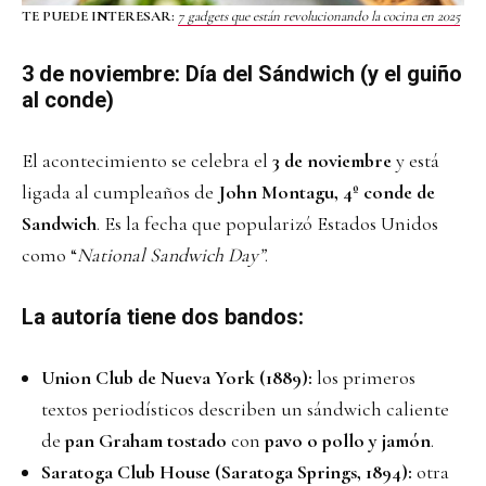
TE PUEDE INTERESAR:
7 gadgets que están revolucionando la cocina en 2025
3 de noviembre: Día del Sándwich (y el guiño
al conde)
El acontecimiento se celebra el
3 de noviembre
y está
ligada al cumpleaños de
John Montagu, 4º conde de
Sandwich
. Es la fecha que popularizó Estados Unidos
como “
National Sandwich Day”
.
La autoría tiene dos bandos:
Union Club de Nueva York (1889):
los primeros
textos periodísticos describen un sándwich caliente
de
pan Graham tostado
con
pavo o pollo y jamón
.
Saratoga Club House (Saratoga Springs, 1894):
otra