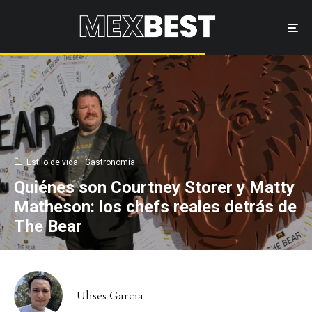
Estilo de vida
Gastronomía
Quiénes son Courtney Storer y Matty
Matheson: los chefs reales detrás de
The Bear
Ulises Garcia