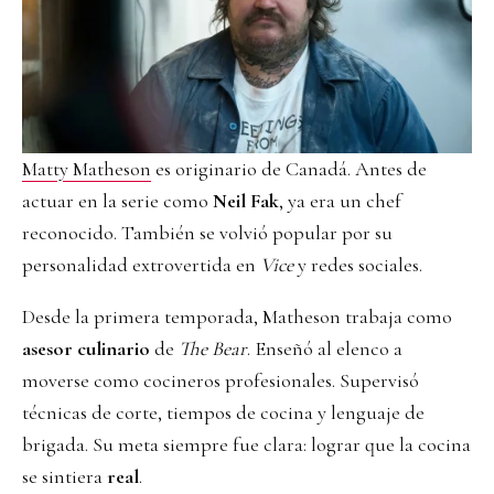
Matty Matheson
es originario de Canadá. Antes de
actuar en la serie como
Neil Fak
, ya era un chef
reconocido. También se volvió popular por su
personalidad extrovertida en
Vice
y redes sociales.
Desde la primera temporada, Matheson trabaja como
asesor culinario
de
The Bear
. Enseñó al elenco a
moverse como cocineros profesionales. Supervisó
técnicas de corte, tiempos de cocina y lenguaje de
brigada. Su meta siempre fue clara: lograr que la cocina
se sintiera
real
.