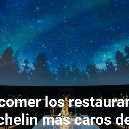
comer los restaura
chelin más caros d