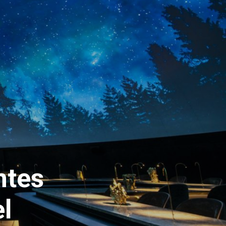
ntes
el