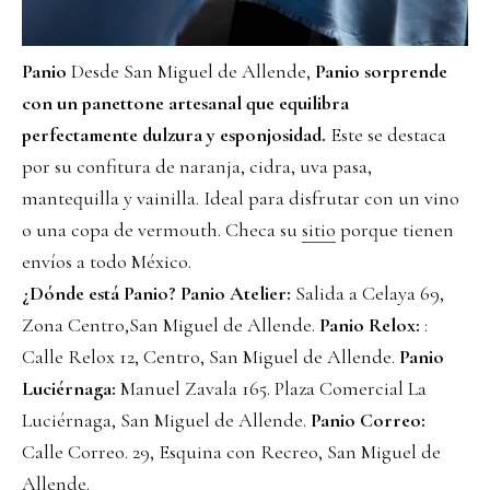
Panio
Desde San Miguel de Allende,
Panio sorprende
con un panettone artesanal que equilibra
perfectamente dulzura y esponjosidad.
Este se destaca
por su confitura de naranja, cidra, uva pasa,
mantequilla y vainilla. Ideal para disfrutar con un vino
o una copa de vermouth. Checa su
sitio
porque tienen
envíos a todo México.
¿Dónde está Panio?
Panio Atelier:
Salida a Celaya 69,
Zona Centro,San Miguel de Allende.
Panio Relox:
:
Calle Relox 12, Centro, San Miguel de Allende.
Panio
Luciérnaga:
Manuel Zavala 165. Plaza Comercial La
Luciérnaga, San Miguel de Allende.
Panio Correo:
Calle Correo. 29, Esquina con Recreo, San Miguel de
Allende.