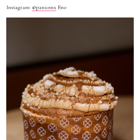
Instagram:
@paniomx
Eno