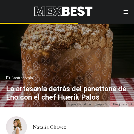
Gastronomía
La artesanía detrás del panettone de
Eno con el chef Huerik Palos
El panettone de Eno. (Foto por Anylú Hinojosa-Peña)
Natalia Chavez