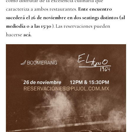
como disfrutar de la excelencia culinaria que
caracteriza a ambos restaurantes.
Ente encuentro
sucederá el 26 de noviembre en dos seatings distintos (al
mediodía o a las 15:30
). Las reservaciones pueden
hacerse
acá
.