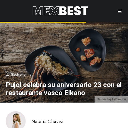
Gastronomía
Pujol celebra su aniversario 23 con el
restaurante vasco Elkano
Elkano x Pujol. (Cortesía)
Natalia Chavez