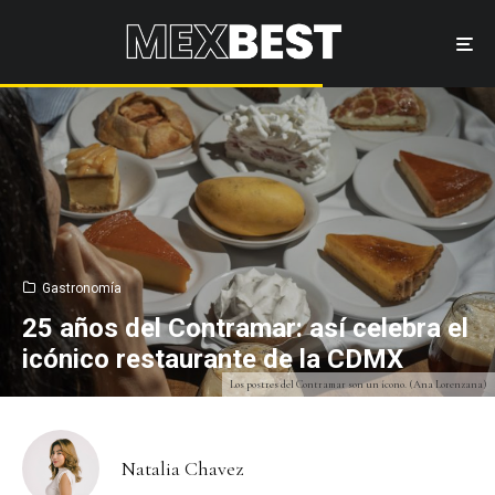
Gastronomía
25 años del Contramar: así celebra el
icónico restaurante de la CDMX
Los postres del Contramar son un ícono. (Ana Lorenzana)
Natalia Chavez