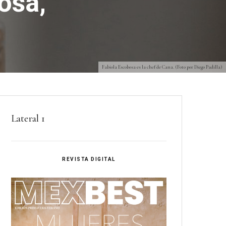
osa,
Fabiola Escobosa es la chef de Cana. (Foto por Diego Padilla)
Lateral 1
REVISTA DIGITAL