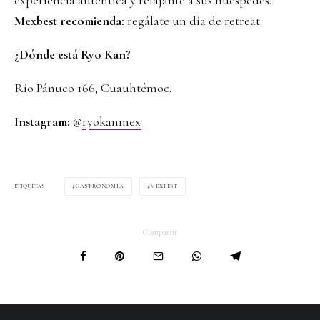
Mexbest recomienda:
regálate un día de retreat.
¿Dónde está Ryo Kan?
Río Pánuco 166, Cuauhtémoc.
Instagram:
@
ryokanmex
GASTRONOMÍA
MEXBEST
ETIQUETAS
Compartir