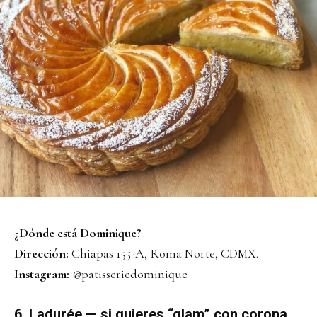
¿Dónde está Dominique?
Dirección:
Chiapas 155-A, Roma Norte, CDMX.
Instagram:
@patisseriedominique
6. Ladurée — si quieres “glam” con corona