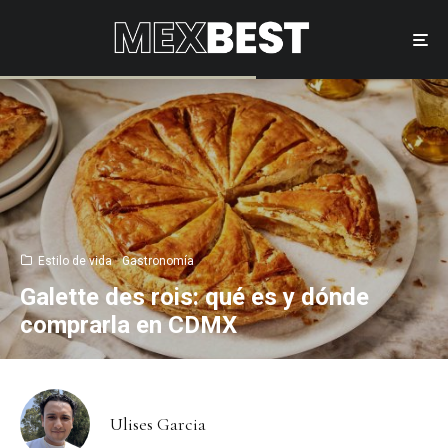
Estilo de vida
Gastronomía
Galette des rois: qué es y dónde
comprarla en CDMX
Ulises Garcia