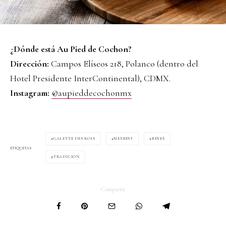
¿Dónde está Au Pied de Cochon?
Dirección:
Campos Elíseos 218, Polanco (dentro del
Hotel Presidente InterContinental), CDMX.
Instagram:
@aupieddecochonmx
GALETTE DES ROIS
MEXBEST
REYES
ETIQUETAS
TRADICIÓN
Compartir