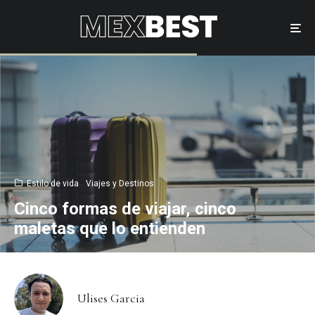
Estilo de vida
Viajes y Destinos
Cinco formas de viajar, cinco
maletas que lo entienden
Ulises Garcia