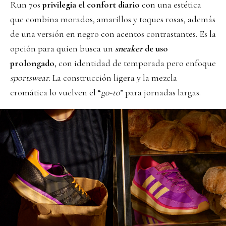
Run 70s
privilegia el confort diario
con una estética
que combina morados, amarillos y toques rosas, además
de una versión en negro con acentos contrastantes. Es la
opción para quien busca un
sneaker
de uso
prolongado
, con identidad de temporada pero enfoque
sportswear
. La construcción ligera y la mezcla
cromática lo vuelven el “
go-to
” para jornadas largas.