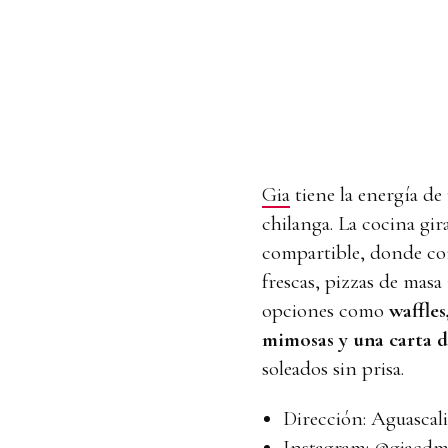
Gia
tiene la energía de
chilanga. La cocina gi
compartible, donde conv
frescas, pizzas de masa
opciones como
waffles
mimosas y una carta de
soleados sin prisa.
Dirección: Aguascal
Instagram:
@giacdm