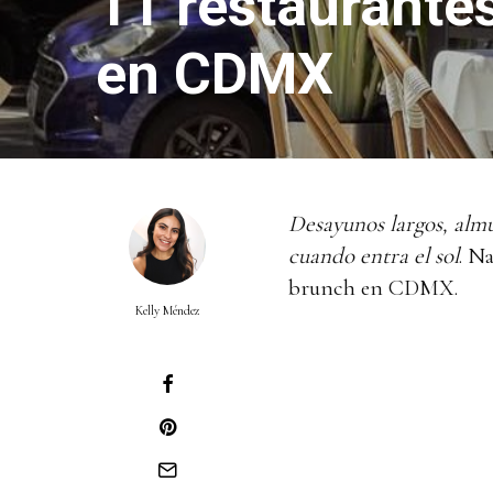
11 restaurante
en CDMX
Desayunos largos, almu
cuando entra el sol
. N
brunch en CDMX.
Kelly Méndez