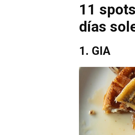
11 spots
días so
1. GIA