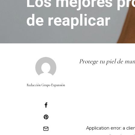
Los mejores pro
de reaplicar
Protege tu piel de man
Redacción Grupo Expansión