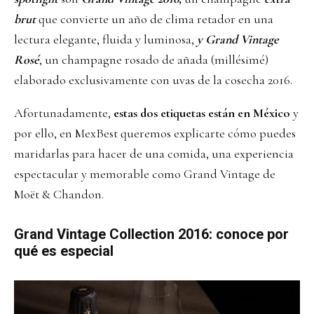
brut
que convierte un año de clima retador en una
lectura elegante, fluida y luminosa,
y Grand Vintage
Rosé
, un champagne rosado de añada (millésimé)
elaborado exclusivamente con uvas de la cosecha 2016.
Afortunadamente,
estas dos etiquetas están en México
y
por ello, en MexBest queremos explicarte cómo puedes
maridarlas para hacer de una comida, una experiencia
espectacular y memorable como Grand Vintage de
Moët & Chandon.
Grand Vintage Collection 2016: conoce por
qué es especial