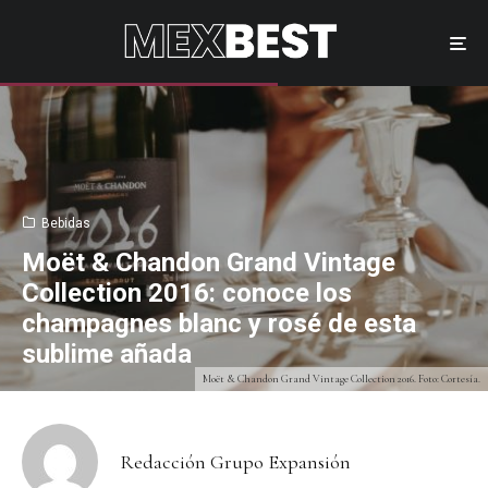
Bebidas
Moët & Chandon Grand Vintage
Collection 2016: conoce los
champagnes blanc y rosé de esta
sublime añada
Moët & Chandon Grand Vintage Collection 2016. Foto: Cortesía.
Redacción Grupo Expansión