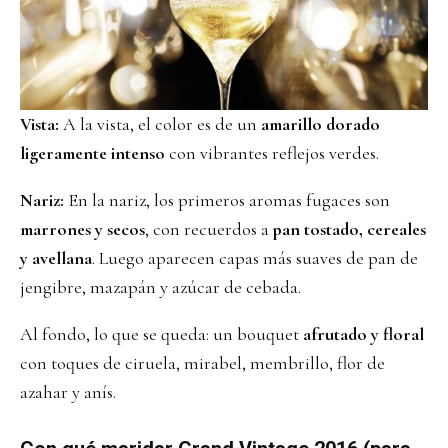
Vista:
A la vista, el color es de un
amarillo dorado
ligeramente intenso
con vibrantes reflejos verdes.
Nariz:
En la nariz, los primeros aromas fugaces son
marrones y secos
, con recuerdos a
pan tostado, cereales
y avellana
. Luego aparecen capas más suaves de pan de
jengibre, mazapán y azúcar de cebada.
Al fondo, lo que se queda: un bouquet
afrutado y floral
con toques de ciruela, mirabel, membrillo, flor de
azahar y anís.