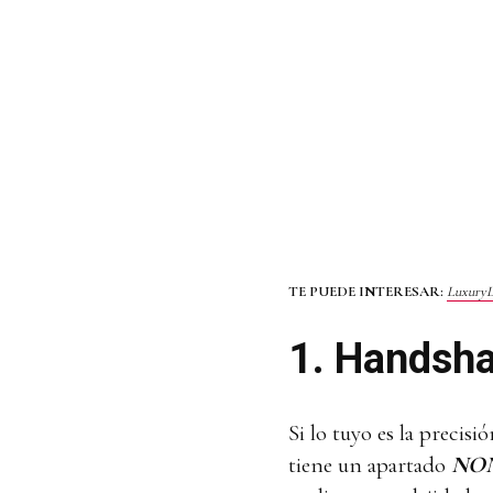
TE PUEDE INTERESAR:
LuxuryLa
1. Handsh
Si lo tuyo es la precis
tiene un apartado
NO