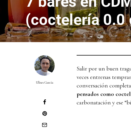
7 bares en CDM
(coctelería 0.0
Salir por un buen trag
veces entrenas tempran
Ulises Garcia
conversación completa
pensados como coctel
carbonatación y ese “b