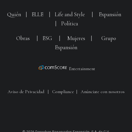
Quién
|
ELLE
|
Life and Style
|
Expansión
|
Política
Obras
|
ESG
|
Mujeres
|
Grupo
Expansión
Entertainment
Aviso de Privacidad
|
Compliance
|
Anúnciate con nosotros
© 2026 Derechos Reservados Expansión, S.A. de C.V.