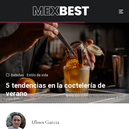
Bebidas
Estilo de vida
5 tendencias en la coctelería de
verano
Preparing Smoky Spiced Orange Cocktail decorated with Dehydrated Orange Slices anf fresh orange peel.
Bar or pub interior.
Ulises Garcia