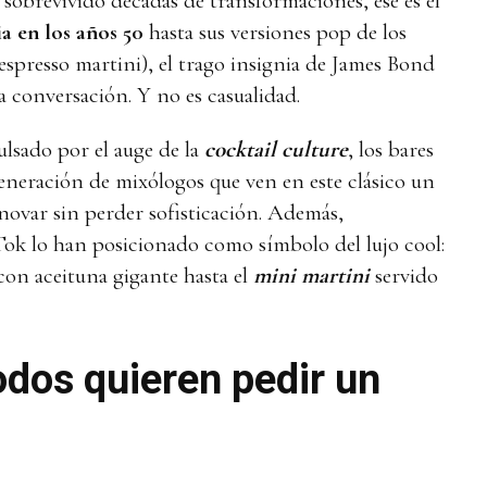
 sobrevivido décadas de transformaciones, ese es el
ia en los años 50
hasta sus versiones pop de los
espresso martini), el trago insignia de James Bond
la conversación. Y no es casualidad.
ulsado por el auge de la
cocktail culture
, los bares
eneración de mixólogos que ven en este clásico un
nnovar sin perder sofisticación. Además,
ok lo han posicionado como símbolo del lujo cool:
on aceituna gigante hasta el
mini martini
servido
odos quieren pedir un