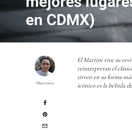
mejores lugare
en CDMX)
El Martini vive su
revi
reinterpretan el clási
sirven en su forma más
Ulises Garcia
icónico es la bebida d