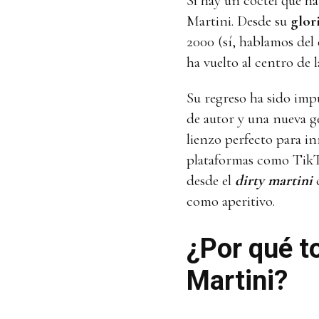
Si hay un cóctel que ha
Martini. Desde su
glor
2000 (sí, hablamos del 
ha vuelto al centro de 
Su regreso ha sido imp
de autor y una nueva g
lienzo perfecto para i
plataformas como TikT
desde el
dirty martini
c
como aperitivo.
¿Por qué t
Martini?