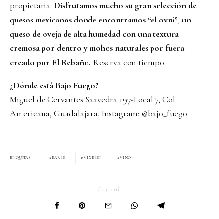
propietaria.
Disfrutamos mucho su gran selección de
quesos mexicanos donde encontramos “el ovni”, un
queso de oveja de alta humedad con una textura
cremosa por dentro y mohos naturales por fuera
creado por El Rebaño.
Reserva con tiempo.
¿Dónde está Bajo Fuego?
Miguel de Cervantes Saavedra 197-Local 7, Col
Americana, Guadalajara. Instagram:
@bajo_fuego
BARES
MEXBEST
VINO
ETIQUETAS
Compartir