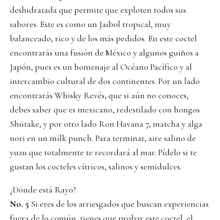
deshidratada que permite que exploten todos sus
sabores. Este es como un Jaibol tropical, muy
balanceado, rico y de los más pedidos. En este coctel
encontrarás una fusión de México y algunos guiños a
Japón, pues es un homenaje al Océano Pacífico y al
intercambio cultural de dos continentes. Por un lado
encontrarás Whisky Revés, que si aún no conoces,
debes saber que es mexicano, redestilado con hongos
Shiitake, y por otro lado Ron Havana 7, matcha y alga
nori en un milk punch. Para terminar, aire salino de
yuzu que totalmente te recordará al mar. Pídelo si te
gustan los cocteles cítricos, salinos y semidulces.
¿Dónde está Rayo?
No. 5
Si eres de los arriesgados que buscan experiencias
fuera de lo común, tienes que probar este coctel, el