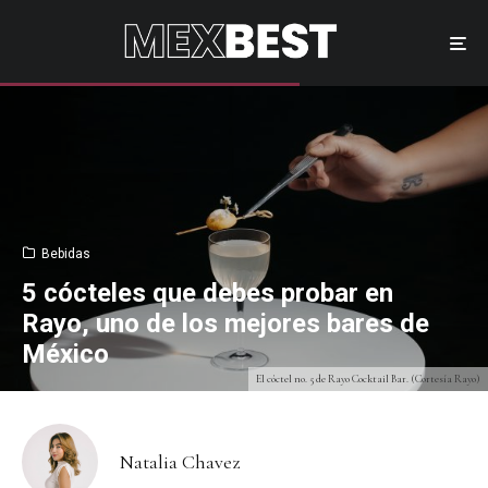
Bebidas
5 cócteles que debes probar en
Rayo, uno de los mejores bares de
México
El cóctel no. 5 de Rayo Cocktail Bar. (Cortesía Rayo)
Natalia Chavez